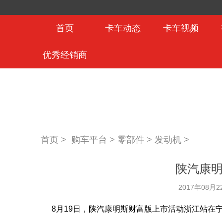
首页
卡车动态
卡车视频
优秀经销商
首页 >
购车平台
>
零部件
>
发动机
>
陕汽康
2017年08月2
8月19日，陕汽康明斯财富版上市活动浙江站在