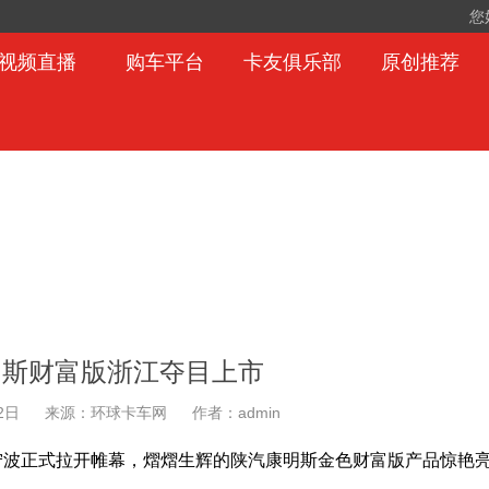
您
视频直播
购车平台
卡友俱乐部
原创推荐
明斯财富版浙江夺目上市
2日
来源：环球卡车网
作者：admin
宁波正式拉开帷幕，熠熠生辉的陕汽康明斯金色财富版产品惊艳