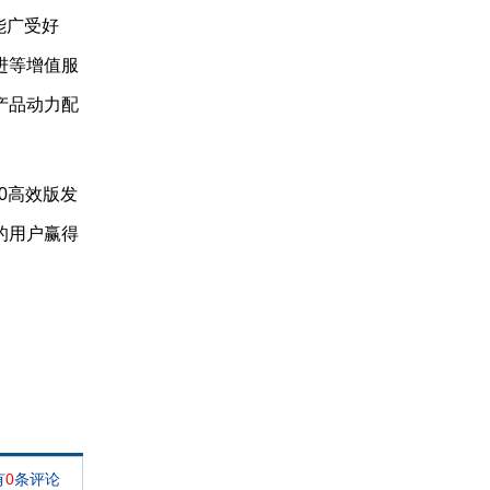
能广受好
进等增值服
产品动力配
0高效版发
的用户赢得