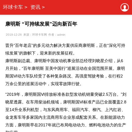
环球卡车 >
资讯 >
康明斯 “可持续发展”迈向新百年
2019-12-26
来源：环球卡车网
作者：admin
晋升“百年老店”的多元动力解决方案供应商康明斯，正在“深化可持
续发展”的旗帜下，迎来新的发展征程。
康明斯副总裁、康明斯中国发动机事业部总经理刘晓星介绍，从6
月开始，“百年康明斯 至美中国行”巡展活动在全国范围开展。康明
斯国Ⅵ动力车队经受了各种复杂路况、高强度驾驶考验，在行程2
万余公里的巡展活动中，实现零故障行驶。
“2019年，康明斯国Ⅵ排放标准各款型发动机销量突破2.5万台。”刘
晓星透露。在车用柴油机领域，康明斯国Ⅵ标准产品已全面覆盖2.8
至14升全系列机型，与东风商用车、福田汽车、柳汽、上汽红岩、
金龙客车等多家国内主流商用车企业形成配套关系。在新能源动力
方面，康明斯早在2017年就已布局电动动力、燃料电池动力的生产