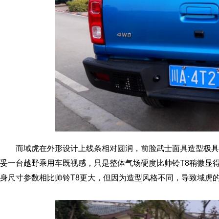
而域虎在外形设计上线条相对圆润，前脸武士面具造型极具
妥一台越野乘用车既视感，只是整体气场硬度比帅铃T8稍微显得若一些
身尺寸参数相比帅铃T8更大，但因为造型风格不同，导致域虎的