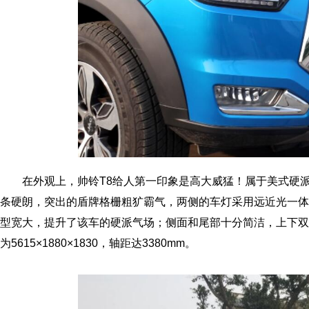
在外观上，帅铃T8给人第一印象是高大威猛！属于美式硬
条硬朗，突出的盾牌格栅粗犷霸气，两侧的车灯采用远近光一体
型宽大，提升了该车的硬派气场；侧面和尾部十分简洁，上下双
为5615×1880×1830，轴距达3380mm。