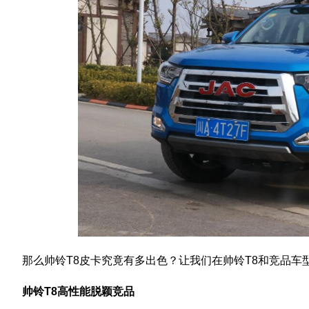
那么帅铃T8皮卡究竟有多出色？让我们在帅铃T8和竞品车
帅铃T8高性能脱颖竞品