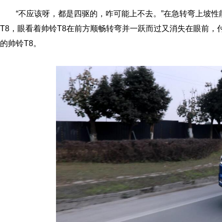
“不应该呀，都是四驱的，咋可能上不去。”在急转弯上坡
T8，眼看着帅铃T8在前方顺畅转弯并一跃而过又消失在眼前
的帅铃T8。