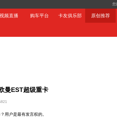
您
视频直播
购车平台
卡友俱乐部
原创推荐
欧曼EST超级重卡
5821
样？用户是最有发言权的。