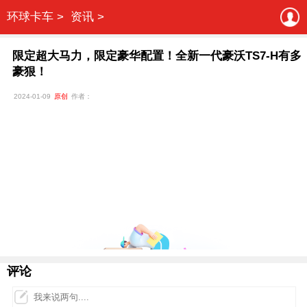
环球卡车 >
资讯 >
限定超大马力，限定豪华配置！全新一代豪沃TS7-H有多
豪狠！
2024-01-09
原创
作者：
评论