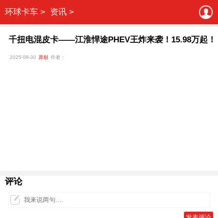
环球卡车 >
资讯 >
千扭电混皮卡——江淮悍途PHEV王炸来袭！15.98万起！
2025-08-30
原创
作者：
评论