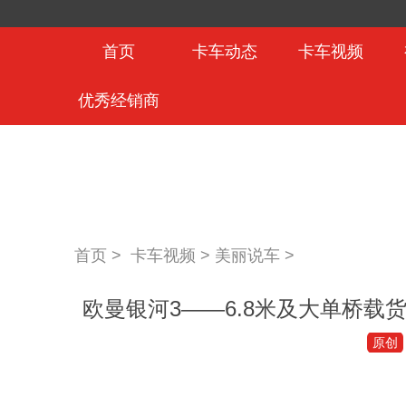
首页
卡车动态
卡车视频
优秀经销商
首页 >
卡车视频
>
美丽说车
>
欧曼银河3——6.8米及大单桥
原创