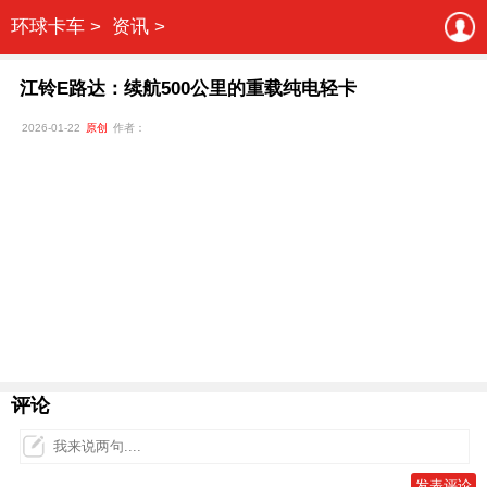
环球卡车 >
资讯 >
江铃E路达：续航500公里的重载纯电轻卡
2026-01-22
原创
作者：
评论