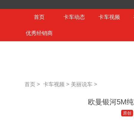
首页
卡车动态
卡车视频
优秀经销商
首页 >
卡车视频
>
美丽说车
>
欧曼银河5M纯
原创