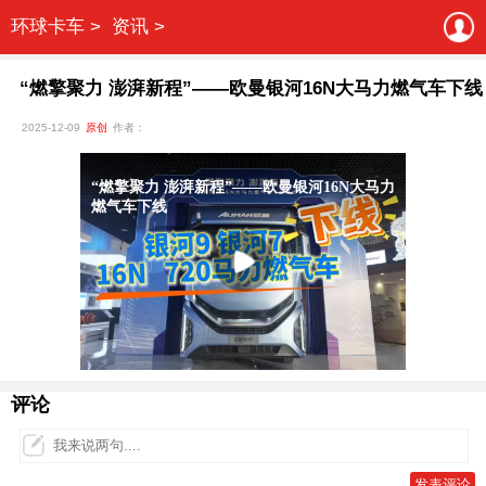
环球卡车 >
资讯 >
“燃擎聚力 澎湃新程”——欧曼银河16N大马力燃气车下线
2025-12-09
原创
作者：
评论