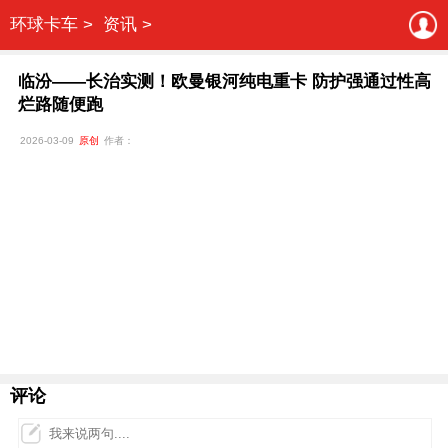
环球卡车 >
资讯 >
临汾——长治实测！欧曼银河纯电重卡 防护强通过性高
烂路随便跑
2026-03-09
原创
作者：
评论