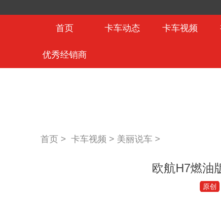
首页
卡车动态
卡车视频
优秀经销商
首页 >
卡车视频
>
美丽说车
>
欧航H7燃油
原创