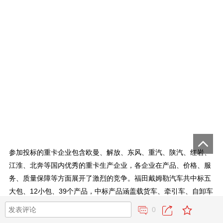
参加投标的重卡企业包含欧曼、解放、东风、重汽、陕汽、红岩、
江淮、北奔等国内优秀的重卡生产企业，各企业在产品、价格、服
务、质量保障等方面展开了激烈的竞争。福田戴姆勒汽车共中标五
大包、12小包、39个产品，中标产品涵盖载货车、牵引车、自卸车
三大功能产品，平台覆盖EST、GTL、ETX三个系列。成功入围得
0
益于合资后福田戴姆勒汽车在产品研发、质量控制环节的提升，特