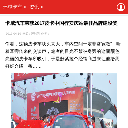
环球卡车 >
资讯 >
卡威汽车荣获2017皮卡中国行安庆站最佳品牌建设奖
2017-04-19
来源：环球网
作者：
你看，这辆皮卡车块头真大，车内空间一定非常宽敞”，听
着耳旁传来的交谈声，笔者的目光不禁被身旁的这辆颜色
亮丽的皮卡车所吸引，于是赶紧拉个经销商过来让他给我
好好介绍一番……