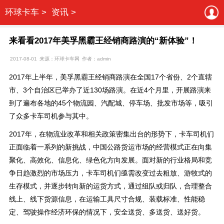
环球卡车 >
资讯 >
来看看2017年美孚黑霸王经销商路演的“新体验”！
2017-08-01
来源：环球卡车网
作者：admin
2017年上半年，美孚黑霸王经销商路演在全国17个省份、2个直辖
市、3个自治区已举办了近130场路演。在近4个月里，开展路演来
到了遍布各地的45个物流园、汽配城、停车场、批发市场等，吸引
了众多卡车司机参与其中。
2017年，在物流业改革和相关政策密集出台的形势下，卡车司机们
正面临着一系列的新挑战，中国公路货运市场的经营模式正在向集
聚化、高效化、信息化、绿色化方向发展。面对新的行业格局和竞
争日趋激烈的市场压力，卡车司机们亟需改变过去粗放、游牧式的
生存模式，并逐步转向新的运货方式，通过组队或归队，合理整合
线上、线下货源信息，在运输工具尺寸合规、装载标准、性能稳
定、驾驶操作经济环保的情况下，安全送货、多送货、送好货。