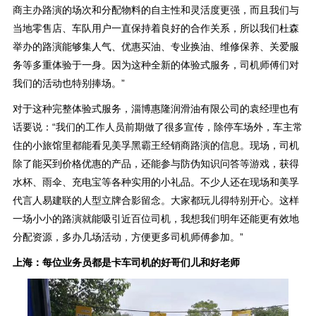
商主办路演的场次和分配物料的自主性和灵活度更强，而且我们与
当地零售店、车队用户一直保持着良好的合作关系，所以我们杜森
举办的路演能够集人气、优惠买油、专业换油、维修保养、关爱服
务等多重体验于一身。因为这种全新的体验式服务，司机师傅们对
我们的活动也特别捧场。”
对于这种完整体验式服务，淄博惠隆润滑油有限公司的袁经理也有
话要说：“我们的工作人员前期做了很多宣传，除停车场外，车主常
住的小旅馆里都能看见美孚黑霸王经销商路演的信息。现场，司机
除了能买到价格优惠的产品，还能参与防伪知识问答等游戏，获得
水杯、雨伞、充电宝等各种实用的小礼品。不少人还在现场和美孚
代言人易建联的人型立牌合影留念。大家都玩儿得特别开心。这样
一场小小的路演就能吸引近百位司机，我想我们明年还能更有效地
分配资源，多办几场活动，方便更多司机师傅参加。”
上海：每位业务员都是卡车司机的好哥们儿和好老师