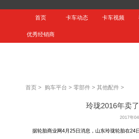
首页
卡车动态
卡车视频
优秀经销商
首页 >
购车平台
>
零部件
>
其他配件
>
玲珑2016年卖
2017年0
据轮胎商业网
4月25日
消息，山东玲珑轮胎在24日发