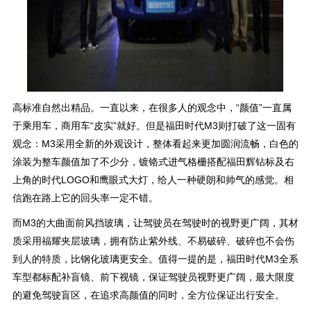
高标准自然出精品。一直以来，在很多人的观念中，“颜值”一直属
于乘用车，商用车“皮实”就好。但是福田时代M3则打破了这一固有
观念：M3采用全新的外观设计，整体看起来更加圆润流畅，白色的
涂装为整车颜值加了不少分，镀铬式进气格栅搭配福田辉钻标及右
上角的时代LOGO和鹰眼式大灯，给人一种硬朗和帅气的感觉。相
信跑在路上它的回头率一定不错。
而M3的大曲面前风挡玻璃，让驾驶员在驾驶时的视野更广阔，其材
质采用福耀夹层玻璃，拥有防止紫外线、不易破碎、破碎也不会伤
到人的特质，比钢化玻璃更安全。值得一提的是，福田时代M3全系
车型都标配补盲镜、前下视镜，保证驾驶员视野更广阔，最大限度
的避免驾驶盲区，在追求高颜值的同时，全方位保证出行安全。