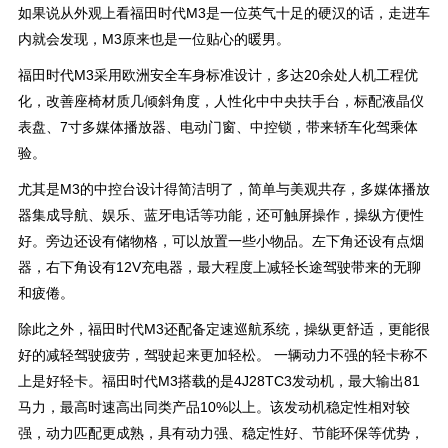
如果说从外观上看福田时代M3是一位英气十足的硬汉的话，走进车
内就会发现，M3原来也是一位贴心的暖男。
福田时代M3采用欧洲安全车身标准设计，多达20余处人机工程优
化，改善座椅材质几倾斜角度，人性化中中央扶手台，标配液晶仪
表盘、7寸多媒体播放器、电动门窗、中控锁，带来轿车化驾乘体
验。
尤其是M3的中控台设计得简洁明了，简单与美观共存，多媒体播放
器集成导航、娱乐、蓝牙电话等功能，还可触屏操作，操纵方便性
好。旁边还设有储物格，可以放置一些小物品。左下角还设有点烟
器，右下角设有12V充电器，最大程度上减轻长途驾驶带来的无聊
和疲倦。
除此之外，福田时代M3还配备定速巡航系统，操纵更舒适，更能很
好的减轻驾驶疲劳，驾驶起来更加轻松。 一辆动力不强的轻卡称不
上是好轻卡。福田时代M3搭载的是4J28TC3发动机，最大输出81
马力，最高时速高出同类产品10%以上。该发动机稳定性相对较
强，动力匹配更成熟，具有动力强、稳定性好、节能环保等优势，