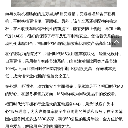
而与发动机相匹配的是万里扬5挡变速箱，变速器增加舍弗勒机
构，平时换挡更轻便、更顺畅。另外，该车全系还标配横向稳定
杆，在不改变车辆钢板刚性的前提下，能有效防止侧翻。再加上断
气刹+ABS，很好的保障了行车及驻车制动安全。凭借着优秀的发
动机变速箱组合，福田时代M3的运输效率比同类产品高出15%。
在保证动力的情况下，福田时代M3采用整车模块化、轻量化设计，
自重更轻，采用整车智能节油系统，综合油耗相比同类产品节油
10%以上;而且福田时代M3零部件通用化程度更高，保养成本更
低，成为轻卡业内新的“性价比之王”。
在外观、舒适性、动力和安全方面领先，显然满足不了福田时代M3
的野心。在服务和售后方面，M3同样成为同级竞品中的佼佼者。
福田时代汽车拥有行业最大的互动服务中心，秉承"以客户为中
心"服务理念，为客户提供车辆全生命周期的关爱和服务，在全国范
围内服务网点多达2800多家，确保50公里的服务半径，全方位护航
用户爱车，解除用户创业的后顾之忧。