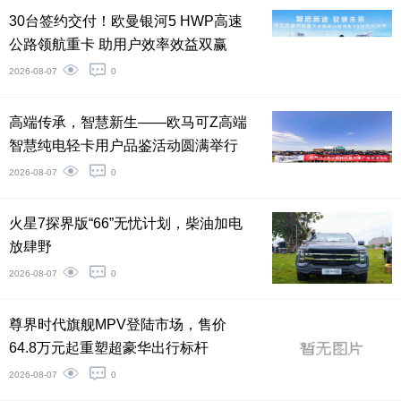
30台签约交付！欧曼银河5 HWP高速
公路领航重卡 助用户效率效益双赢
2026-08-07
0
高端传承，智慧新生——欧马可Z高端
智慧纯电轻卡用户品鉴活动圆满举行
2026-08-07
0
火星7探界版“66”无忧计划，柴油加电
放肆野
2026-08-07
0
尊界时代旗舰MPV登陆市场，售价
64.8万元起重塑超豪华出行标杆
2026-08-07
0