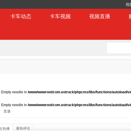
你
卡车动态
卡车视频
视频直播
): Empty needle in
/www/wwwroot/com.eotruck/phpcms/libs/functions/autoload/vi
): Empty needle in
/www/wwwroot/com.eotruck/phpcms/libs/functions/autoload/vi
普通
最热评论
近热播