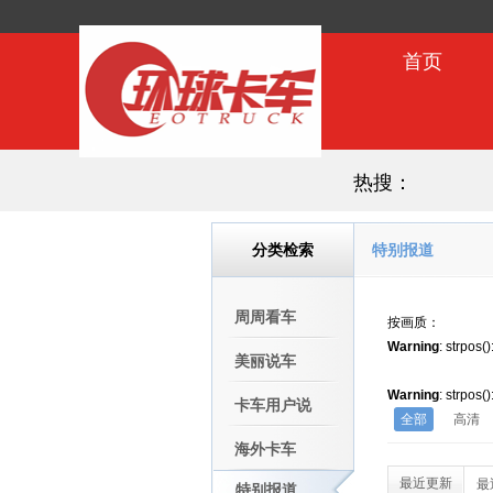
首页
优秀经销商
热搜：
分类检索
特别报道
周周看车
按画质：
Warning
: strpos(
美丽说车
Warning
: strpos(
卡车用户说
全部
高清
海外卡车
最近更新
最
特别报道