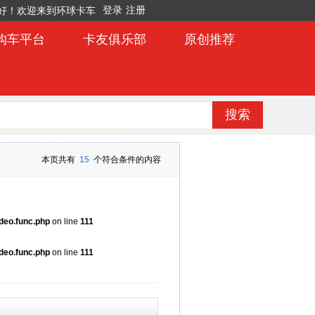
好！欢迎来到环球卡车
购车平台
卡友俱乐部
原创推荐
搜索
本页共有
15
个符合条件的内容
deo.func.php
on line
111
deo.func.php
on line
111