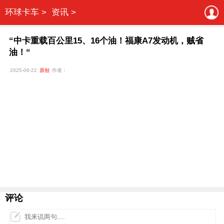
环球卡车 >
资讯 >
“中卡重载百公里15、16个油！福康A7发动机，贼省
油！“
2025-06-22
原创
作者：
评论