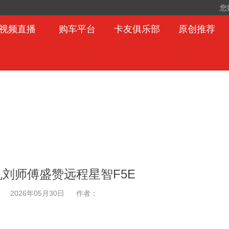
您
视频直播
购车平台
卡友俱乐部
原创推荐
机刘师傅盛赞远程星智F5E
2026年05月30日
作者：