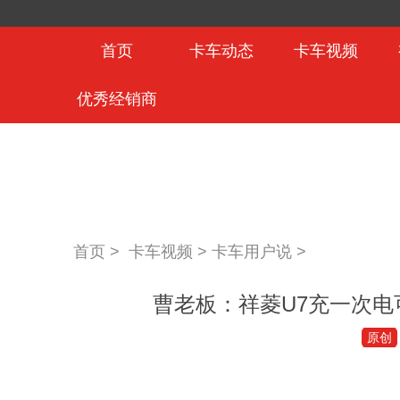
首页
卡车动态
卡车视频
优秀经销商
首页 >
卡车视频
>
卡车用户说
>
曹老板：祥菱U7充一次
原创