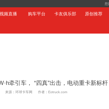
您
视频直播
购车平台
卡友俱乐部
原创推荐
2kW·h牵引车， “四真”出击，电动重卡新标
来源：环球卡车网
作者：Eotruck.com