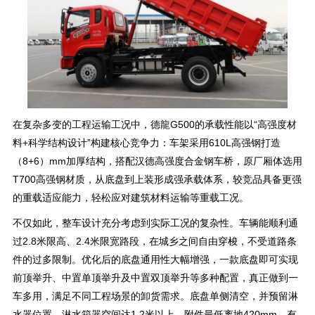
在复杂多变的工程运输工况中，德龍G500的承载性能以“高强度材
料+科学结构设计”构建核心竞争力：车架采用610L高强钢打造
（8+6）mm加厚结构，搭配汉德高强度合金钢车桥，原厂厢体选用
T700高强钢材质，从底盘到上装形成强承载体系，较竞品具备更强
的重载适应能力，轻松应对建筑材料运输等重载工况。
不仅如此，整车设计充分考虑到实际工况的复杂性。车辆能顺利通
过2.8米限高、2.4米限宽路段，在城乡之间自由穿梭，不受道路条
件的过多限制。优化后的底盘通用性大幅增强，一款底盘即可实现
前顶举升、中置单顶举升及中置双顶举升等多种配置，真正做到一
车多用，满足不同工程场景的卸货需求。底盘单侧清空，并预留淋
水器位置，淋水箱器空间达1.2米以上，附件最低离地420mm，有