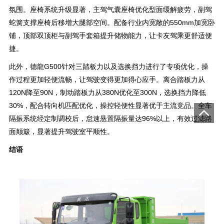
氛围。座椅系统升级显著，主驾气囊座椅优化型面缓解疲劳，副驾
蛇簧支撑座椅后移增大腿部空间。配备行业内宽敞的550mm加宽卧
铺，顶部双顶柜与副驾手套箱提升储物能力，让卡友驾乘更舒适便
捷。
此外，德龍G500针对三踏板力以及选换挡力进行了专项优化，操
作过程更加轻便流畅，让驾驶变得更加得心应手。离合踏板力从
120N降至90N，制动踏板力从380N优化至300N，选换挡力降低
30%，配合转向机匹配优化，操控轻便性显著优于主流竞品。全车
隔振系统经定制调校后，怠速悬置隔振量达96%以上，有效过滤路
面颠簸，显著提升驾驶室平顺性。
结语