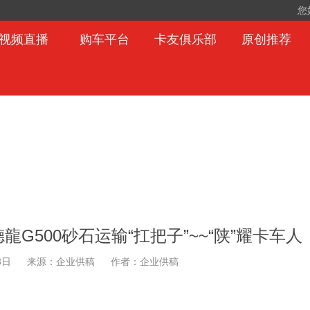
您
视频直播
购车平台
卡友俱乐部
原创推荐
龍G500砂石运输“扛把子”~~“陕”耀卡车人
3日
来源：企业供稿
作者：企业供稿