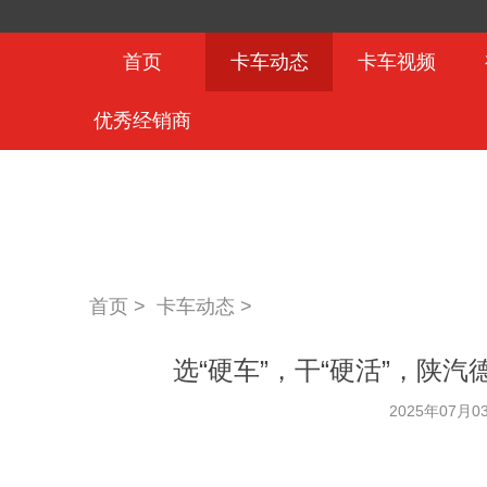
首页
卡车动态
卡车视频
优秀经销商
首页 >
卡车动态
>
选“硬车”，干“硬活”，陕汽德
2025年07月0