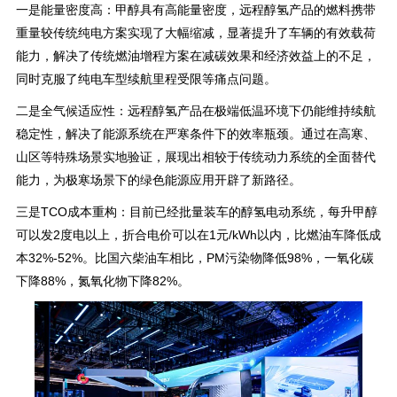
一是‌能量密度高：甲醇具有高能量密度，远程醇氢产品的燃料携带
重量较传统纯电方案实现了大幅缩减，显著提升了车辆的有效载荷
能力，解决了传统燃油增程方案在减碳效果和经济效益上的不足，
同时克服了纯电车型续航里程受限等痛点问题。
二是‌全气候适应性‌：远程醇氢产品在极端低温环境下仍能维持续航
稳定性，解决了能源系统在严寒条件下的效率瓶颈。通过在高寒、
山区等特殊场景实地验证，展现出相较于传统动力系统的全面替代
能力，为极寒场景下的绿色能源应用开辟了新路径。
三是‌TCO成本重构‌：目前已经批量装车的醇氢电动系统，每升甲醇
可以发2度电以上，折合电价可以在1元/kWh以内，比燃油车降低成
本32%-52%。比国六柴油车相比，PM污染物降低98%，一氧化碳
下降88%，氮氧化物下降82%。