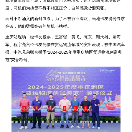
新增货车数量可观，司机数量也大幅增加，运力远超货源增长速
度，司机们为揽货不得不相互压价，自然感觉货源紧张。
面对不断涌入的新鲜血液，为了不被行业淘汰，当地卡友纷纷寻求
突破，他们亟需突破的契机与榜样。
重庆站现场，经卡友投票，王富强、黄飞、陈东、谢天雄、廖海
军、程字亮六位卡友凭借在货运物流领域的突出表现，被中国汽车
报、中汽兄弟联合授予“2024-2025年度重庆地区货运物流创富典
范”荣誉称号。