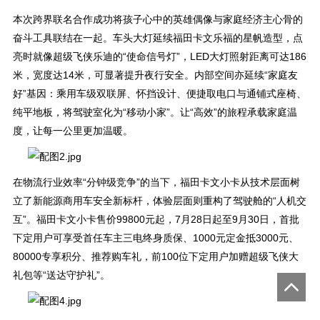
本次跨界联名合作成功将孩子心中的英雄偶像与家庭经济主心骨的
奋斗工具联结在一起。车头大灯延续福田卡文乐福的星帆造型，点
亮时就像超级飞侠乐迪的“使命信号灯”，LED大灯照射距离可达186
米，宽度达14米，可显著提升夜行安全。内部空间亦延续“家庭友
好”基因：乘用车级双联屏、怀挡设计、便捷取电口与通铺式座椅、
纯平地板，将驾驶室化为“移动小家”。让“高效”的旅程承载家庭温
度，让每一公里更加温暖。
在物流行业效率“分钟级竞争”的当下，福田卡文小卡从技术层面树
立了新能源商用车安全新标杆，体验层面则重构了驾驶舱的“人机交
互”。福田卡文小卡售价99800元起，7月28日起至9月30日，首批
下定用户可享受首任车主三电终身质保、1000元定金抵3000元、
80000专享积分、推荐购车礼，前100位下定用户加赠超级飞侠大
礼包等“送达守护礼”。