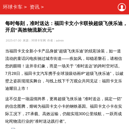
环球卡车 >
资讯 >
每时每刻，准时送达：福田卡文小卡联袂超级飞侠乐迪，
开启“高效物流新次元”
2025-07-30
来源：环球卡车网
作者：admin
当福田卡文全新小卡产品身披“超级飞侠乐迪”的炫彩涂装，如一道
流动的童话闪电疾驰过城市街道——疾如风，却稳若磐石，请相信
您的眼睛！这并非幻象，而是一场关于 “准时送达”的跨时空对话。
7月28日，福田卡文汽车携手全球顶级动画IP“超级飞侠乐迪”，以破
壁之姿跃现现实舞台，与线上线下千万观众共同见证：福田卡文乐
迪耀目上市！
这不仅是一场温情跨界，更将超级飞侠乐迪 “准时送达，搞定一切”
的信念图腾，熔铸为福田卡文小卡的钢铁基因。福田卡文小卡在实
际工况下，2T承载、高效运输，仍能实现300公里续航，一跃而成
叱咤物流行业的“准时送达践行者”。