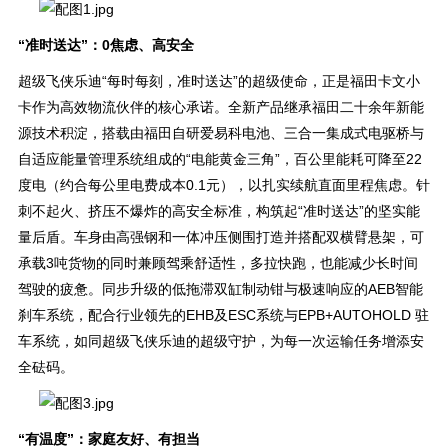
“准时送达”：0焦虑、高安全
超级飞侠乐迪“每时每刻，准时送达”的超级使命，正是福田卡文小
卡作为高效物流伙伴的核心承诺。全新产品继承福田二十余年新能
源技术积淀，搭载由福田自研爱易科电池、三合一集成式电驱桥与
自适应能量管理系统组成的“电能黄金三角”，百公里能耗可降至22
度电（约合每公里电费成本0.1元），以扎实续航直面里程焦虑。针
刺不起火、挤压不爆炸的高安全标准，构筑起“准时送达”的坚实能
量后盾。车身由高强钢和一体冲压侧围打造并搭配双横臂悬架，可
承载3吨货物的同时兼顾驾乘舒适性，多拉快跑，也能减少长时间
驾驶的疲惫。同步升级的低拖滞双缸制动钳与极速响应的AEB智能
刹车系统，配合行业领先的EHB及ESC系统与EPB+AUTOHOLD 驻
车系统，如同超级飞侠乐迪的超级守护，为每一次运输任务增添安
全砝码。
“有温度”：家庭友好、有担当