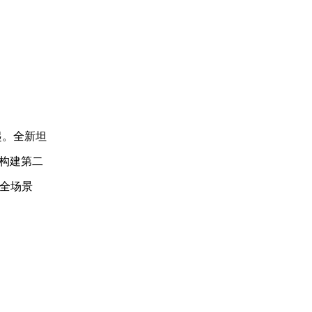
元起。全新坦
0构建第二
现全场景