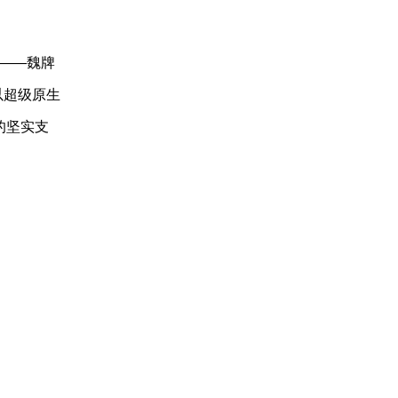
舰——魏牌
以超级原生
的坚实支