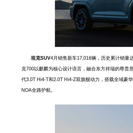
坦克SUV
4月销售新车17,016辆，历史累计销量达
克700以麒麟为核心设计语言，融合东方祥瑞的尊贵
代3.0T Hi4-T和2.0T Hi4-Z双旗舰动力，
NOA全路护航。