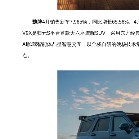
魏牌
4月销售新车7,965辆，同比增长65.56%
V9X是归元S平台首款大六座旗舰SUV，采用东方
AI舱驾智能体凸显智慧交互，以全栈自研的硬核技
点。