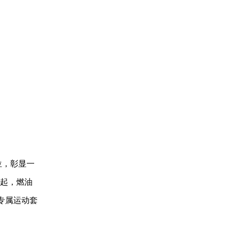
位，彰显一
元起，燃油
专属运动套