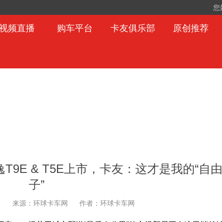
您
视频直播
购车平台
卡友俱乐部
原创推荐
9E & T5E上市，卡友：这才是我的“自
子”
日
来源：环球卡车网
作者：环球卡车网