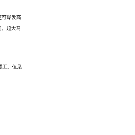
更可爆发高
闲。超大马
罢工。但见