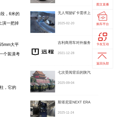
图文直播
无人驾驶矿卡需求上
身段，6米的
上演一把掉
2025-02-20
购车平台
吉利商用车对外服务
55mm大平
卡友互动
2021-12-28
一个装潢考
返回头部
七次受阅背后的陕汽
2025-09-04
砥柱，它的
斯堪尼亚NEXT ERA
2025-11-24