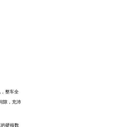
况，整车全
间隙，充沛
E的硬核数