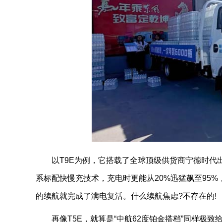
以T9E为例，它搭载了全球顶级供货商宁德时代出
系标配快慢充技术，充电时更能从20%迅猛飙至95
的续航就完成了满电复活。什么续航焦虑?不存在的!
再像T5E，就算是“中航62度铂金搭档”同样极致