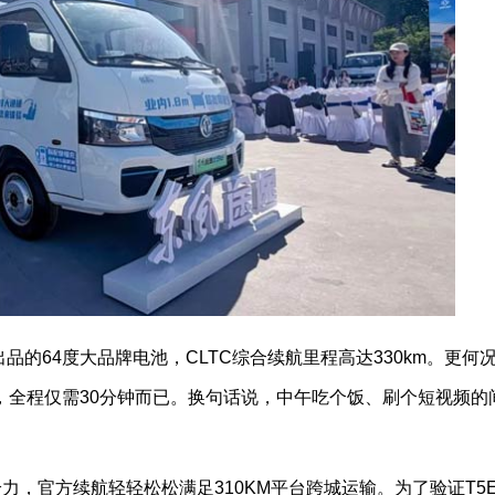
品的64度大品牌电池，CLTC综合续航里程高达330km。更何
%，全程仅需30分钟而已。换句话说，中午吃个饭、刷个短视频的
给力，官方续航轻轻松松满足310KM平台跨城运输。为了验证T5