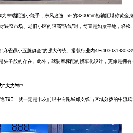
作为末端配送小能手，东风途逸T5E的3200mm短轴距堪称黄金
面对狭窄市场、老旧小区的限高“防线”时，简直是如履平地，轻松
雀虽小五脏俱全”的强大传统。搭载行业内4米4030×1830×3
对是头子般的存在。此外，驾驶室标配的轿车化设计，更像是拥有
“大力神”!
品途逸T9E，就一定是卡友们眼中专跑城郊支线与区域分拨的中流