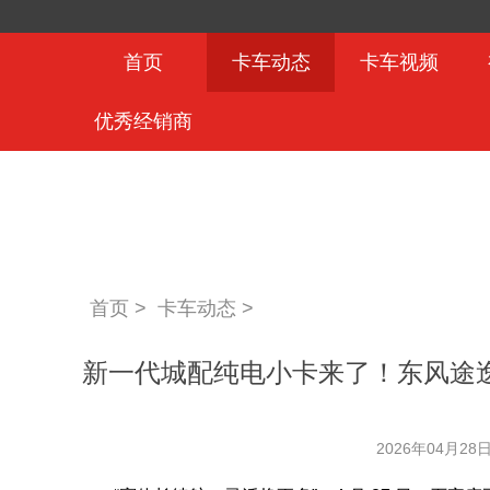
首页
卡车动态
卡车视频
优秀经销商
首页 >
卡车动态
>
新一代城配纯电小卡来了！东风途逸T
2026年04月28