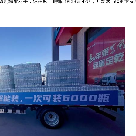
同级别绿配对手，你往返一趟都只能叫苦不迭，开途逸T9E的卡友