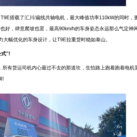
T9E搭载了汇川/扁线共轴电机，最大峰值功率110kW的同时，
速也好，肆意爬坡也罢，最高90km/h的车身姿态永远那么气定神
力大幅优化的车身设计，让T9E拉重货时稳如泰山。
式”!
，所有货运司机内心最过不去的那道坎，生怕路上跑着跑着电机
!