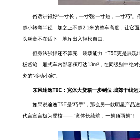
俗话讲得好“一寸长，一寸强;一寸短，一寸巧”。
超小转弯半径，加之上不超2.1米的整车高度，让它
头丝毫不在话下，地库出入轻松自由。
但身法强悍还不算完，装载能力上T5E更是展现出“麻
板货箱，厢式车内部容积可达13m³，在同级别中绝
究的“移动小家”。
东风途逸T9E：宽体大货箱一步到位 城郊干线运力
如果说途逸T5E是“巧手”，那么另一款明星产
代言宣言极为硬核—— “宽体长续航，一趟顶两趟” !