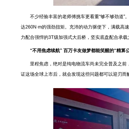
不少经验丰富的老师傅挑车更看重“够不够劲道”。
达260N·m的强劲扭矩。充沛的动力驱使下，满载高
力配合强悍的3T级加强式大后桥，坚实底盘配合承载
“不用焦虑续航” 百万卡友做梦都能笑醒的“精算公
里程焦虑，绝对是纯电物流车尚未完全普及之前
证这场全球上市后，就会发现这些问题都可以迎刃而解