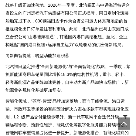
战略升级正加速落地。2026年一季度，北汽福田与中远海运特运合
资设立的广州远福汽车供应链有限公司正式揭牌，同日定制化滚装
船舶完成下水，600辆福田皮卡作为合资公司运力体系落地后的首
批规模化出口订单发往智利市场。此前，北汽福田已与山东港口成
立合资公司“山港陆海福通”，打通国内港口集结枢纽。至此，企业
构建起“国内港口枢纽+远洋自主运力”双轮驱动的供应链新格局。
向新向智提速，转型动能加速积蓄
北汽福田坚定推进“全面新能源化”与“全面智能化”战略。一季度，紧
抓新能源商用车销量同比增长18.3%的结构性机遇，重卡、轻卡、
轻客新能源产品矩阵加速完善，自主动力新产品加快市场推广，新
能源业务规模化基础更加坚实。
智能化领域，“苍穹·智驾”品牌加速落地，面向干线物流、港口运
输、市政环卫等场景的智能驾驶解决方案在多款车型实现规模化应
用，L2+级产品交付量稳步攀升。新一代车联网平台迭代升级，车
辆远程诊断、预测性维护、能耗优化等数字化服务能力持续增强，
智能网联车型销量占比进一步提升。新能源化搭台、智能化唱戏的