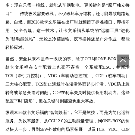
多；现在只需一根线，就能从车辆取电。更关键的是“原厂独立接
口”——传统改装需要破线，不仅破坏车身结构，还可能导致电路短
路、自燃，而2026款卡文乐福在出厂时就预留了标准接口，即插即
用，安全合规。这一技术，让卡文乐福从单纯的“运输工具”进化
为“移动能源站”，无论是冷链运输、夜市摆摊还是户外作业，都能
轻松应对。
当然，安全从来不是单一系统的事。除了
CCU和ONE-BOX，2026
款卡文乐福在安全配置上也毫不吝啬：全系标配ESC，并新增
TCS（牵引力控制）、VDC（车辆动态控制）、CDP（驻车制动）
三大核心配置。TCS防止满载时在湿滑路面起步打滑，VDC防止急
转弯或紧急变道时侧翻，CDP在刹车失灵时提供备用制动力。这些
配置平时“隐形”，但在关键时刻能避免重大事故。
纵观
2026款卡文乐福的“智能焕新”，它不是炫技，而是为简化运营
服务、为效率服务。从CCU 2.0的主动能量管理，到ONE-BOX的制
动快人一步，再到5kW外放电的场景拓展，以及TCS、VDC、CDP