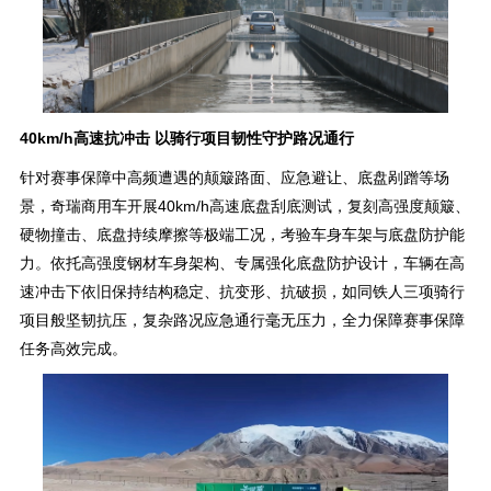
40km/h高速抗冲击 以骑行项目韧性守护路况通行
针对赛事保障中高频遭遇的颠簸路面、应急避让、底盘剐蹭等场
景，奇瑞商用车开展40km/h高速底盘刮底测试，复刻高强度颠簸、
硬物撞击、底盘持续摩擦等极端工况，考验车身车架与底盘防护能
力。依托高强度钢材车身架构、专属强化底盘防护设计，车辆在高
速冲击下依旧保持结构稳定、抗变形、抗破损，如同铁人三项骑行
项目般坚韧抗压，复杂路况应急通行毫无压力，全力保障赛事保障
任务高效完成。