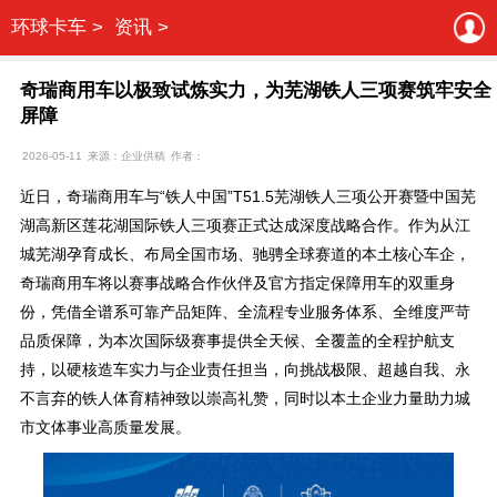
环球卡车 >
资讯 >
奇瑞商用车以极致试炼实力，为芜湖铁人三项赛筑牢安全
屏障
2026-05-11
来源：企业供稿
作者：
近日，奇瑞商用车与“铁人中国”T51.5芜湖铁人三项公开赛暨中国芜
湖高新区莲花湖国际铁人三项赛正式达成深度战略合作。作为从江
城芜湖孕育成长、布局全国市场、驰骋全球赛道的本土核心车企，
奇瑞商用车将以赛事战略合作伙伴及官方指定保障用车的双重身
份，凭借全谱系可靠产品矩阵、全流程专业服务体系、全维度严苛
品质保障，为本次国际级赛事提供全天候、全覆盖的全程护航支
持，以硬核造车实力与企业责任担当，向挑战极限、超越自我、永
不言弃的铁人体育精神致以崇高礼赞，同时以本土企业力量助力城
市文体事业高质量发展。