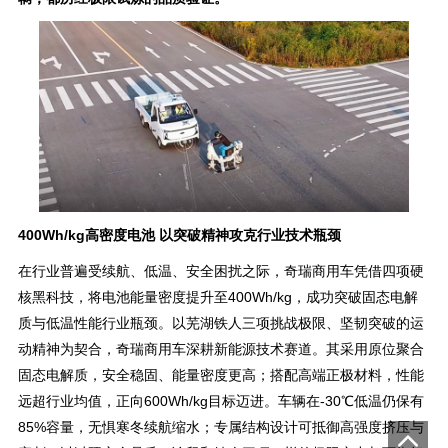
400Wh/kg高密度电池 以突破精神攻克行业技术瓶颈
在行业普遍受续航、低温、安全困扰之际，奇瑞商用车凭借四项硬
核黑科技，将电池能量密度提升至400Wh/kg，成功突破固态电解
质与低温性能行业瓶颈。以芜湖铁人三项挑战极限、坚韧突破的运
动精神为契合，奇瑞商用车深耕新能源技术赛道。其采用原位聚合
固态电解质，安全稳固、能量密度更高；搭配高端正极材料，性能
远超行业均值，正向600Wh/kg目标迈进。车辆在-30℃低温仍保有
85%容量，无惧寒冬续航缩水；专属结构设计可抵御高强度挤压与