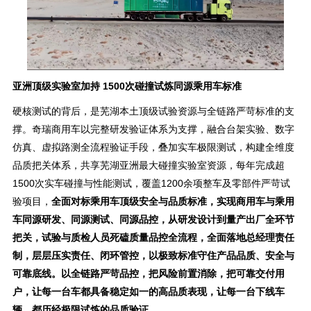
亚洲顶级实验室加持 1500次碰撞试炼同源乘用车标准
硬核测试的背后，是芜湖本土顶级试验资源与全链路严苛标准的支
撑。奇瑞商用车以完整研发验证体系为支撑，融合台架实验、数字
仿真、虚拟路测全流程验证手段，叠加实车极限测试，构建全维度
品质把关体系，共享芜湖亚洲最大碰撞实验室资源，每年完成超
1500次实车碰撞与性能测试，覆盖1200余项整车及零部件严苛试
验项目，
全面对标乘用车顶级安全与品质标准，实现商用车与乘用
车同源研发、同源测试、同源品控，从研发设计到量产出厂全环节
把关，试验与质检人员死磕质量品控全流程，全面落地总经理责任
制，层层压实责任、闭环管控，以极致标准守住产品品质、安全与
可靠底线。以全链路严苛品控，把风险前置消除，把可靠交付用
户，让每一台车都具备稳定如一的高品质表现，让每一台下线车
辆，都历经极限试炼的品质验证。