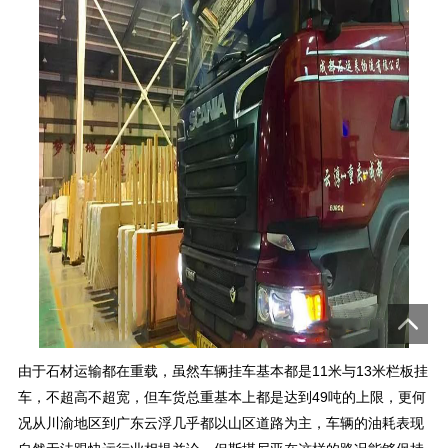
由于石材运输都在重载，虽然车辆挂车基本都是11米与13米栏板挂
车，不超高不超宽，但车货总重基本上都是达到49吨的上限，更何
况从川渝地区到广东云浮几乎都以山区道路为主，车辆的油耗表现