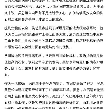
自然无法跟快运行业相提并论。但斯堪尼亚在这样的路况能够保持
在百公里33升左右，比起自己之前的国产车还是要强太多。对于油
耗来说，吴总坦言自己并不是太过于关心，如何能够高效安全的将
石材运送到客户手中，才是自己的重点。
提到货物的安全，吴总重点提到了斯堪尼亚的液力缓速器系统，他
认为自己运输的线路基本上都以山路为主，液力缓速器在当中发挥
了重要作用，比起公司里的其它品牌进口卡车，斯堪尼亚标配的液
力缓速器在安全性方面有着无与伦比的优势。
从川渝地区往云浮运毛料，从云浮回川渝拉板材，双边货物都是价
值较高的石材，谈到公司今后的发展，吴总表示将更好的为客户服
务，除了石运来主打的时效牌，提升细节服务也是努力提升的方
向。
作为一名80后，敢想敢干是吴总的魄力。在采访最后了解到，吴总
又已经向斯堪尼亚经销商下了10辆新车订单。据悉，在石运来物流
公司所在的西南最大石材市场，吴总的车队已经承揽了全部商户的
石材运输工作，这是客户对石运来物流的最好肯定，而斯堪尼亚作
为车队中保有量最大的进口车品牌，也将助力石运来的业务朝着更